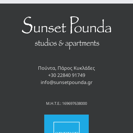
Πούντα, Πάρος Κυκλάδες
+30 22840 91749
info@sunsetpounda.gr
Μ.Η.Τ.Ε.: 169697638000