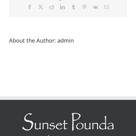
Facebook
X
Reddit
LinkedIn
Tumblr
Pinterest
Vk
Email
About the Author:
admin