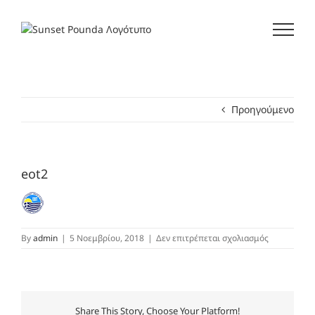
Μετάβαση
στο
περιεχόμενο
Προηγούμενο
eot2
στο
By
admin
|
5 Νοεμβρίου, 2018
|
Δεν επιτρέπεται σχολιασμός
eot2
Share This Story, Choose Your Platform!