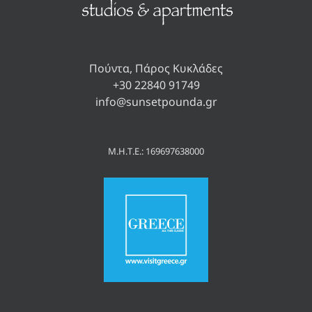
Πούντα, Πάρος Κυκλάδες
+30 22840 91749
info@sunsetpounda.gr
Μ.Η.Τ.Ε.: 169697638000